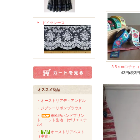
ドイツレース
3.5ｃｍ巾チェ
43円(税3円
オススメ商品
・オーストリアディアンドル
・ジプシーリボンブラウス
・
東欧柄ハンドプリン
ト ニット生地 (ポリエステ
ル）
・
オーストリアベスト
（中古）