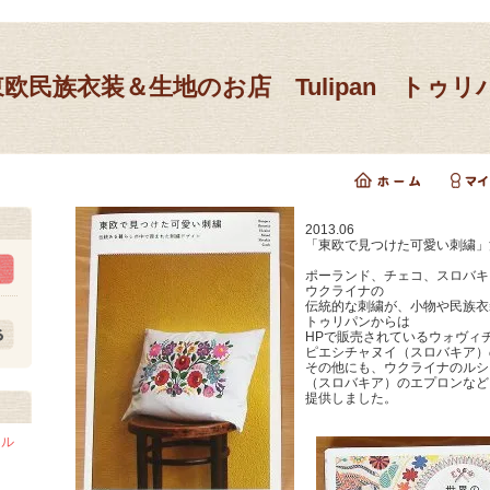
東欧民族衣装＆生地のお店 Tulipan トゥリ
2013.06
「東欧で見つけた可愛い刺繍」
ポーランド、チェコ、スロバキ
ウクライナの
伝統的な刺繍が、小物や民族衣
トゥリパンからは
HPで販売されているウォヴィ
ピエシチャヌイ（スロバキア）
その他にも、ウクライナのルシ
（スロバキア）のエプロンなど
提供しました。
ドル