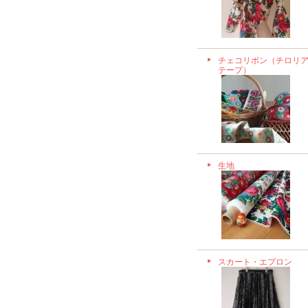
チェコリボン（チロリ
テープ）
生地
スカート・エプロン