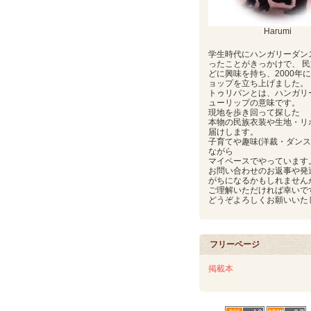
Harumi
学生時代にハンガリーダン
ったことがきっかけで、 
どに興味を持ち、2000年
ョップを立ち上げました。
トゥリパンとは、ハンガリ
ューリップの意味です。
現地を歩き回って探した
本物の民族衣装や生地・リ
届けします。
子育てや趣味(洋裁・ダンス
ながら
マイペースでやっています
お問い合わせのお返事や発
がちになるかもしれません
ご理解いただければ幸いで
どうぞよろしくお願いいた
フリーページ
掲載本