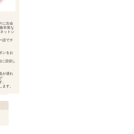
スに出会
民族衣装な
にネットシ
ー語でチ
ボンをお
)に没頭し
。
送が遅れ
が
す。
します。