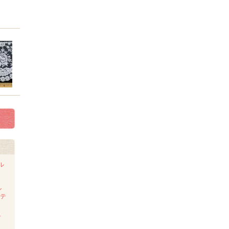
ル
ン
ステ
ト