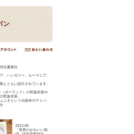
パン
河出書新社
ア、ハンガリー、ルーマニア、
装とともに紹介されています。
チ（ポーランド）の民族衣装や
の民族衣装、
ュニキという伝統布やデトバ
を
2013.06
「世界のかわいい刺