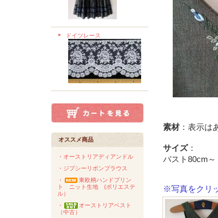
ドイツレース
素材
：表示は
オススメ商品
サイズ
：
・オーストリアディアンドル
バスト80cm
・ジプシーリボンブラウス
・
東欧柄ハンドプリン
ト ニット生地 (ポリエステ
※写真をクリ
ル）
・
オーストリアベスト
（中古）