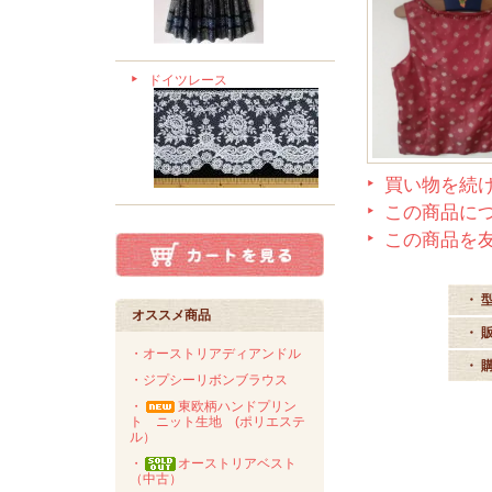
ドイツレース
買い物を続
この商品に
この商品を
・ 
オススメ商品
・ 
・オーストリアディアンドル
・ 
・ジプシーリボンブラウス
・
東欧柄ハンドプリン
ト ニット生地 (ポリエステ
ル）
・
オーストリアベスト
（中古）