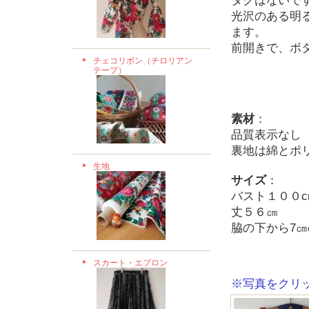
タグはないで
光沢のある明
ます。
前開きで、ボ
チェコリボン（チロリアン
テープ）
素材
：
品質表示なし
裏地は綿とポ
生地
サイズ
：
バスト１００
丈５６㎝
脇の下から7
スカート・エプロン
※写真をクリ