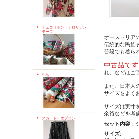
チェコリボン（チロリアン
テープ）
オーストリア
伝統的な民族
普段でも着ら
中古品です
れ、などはご
生地
また、日本人
サイズをよく
サイズは実寸
余裕などを考
スカート・エプロン
セット内容
：
サイズ
: