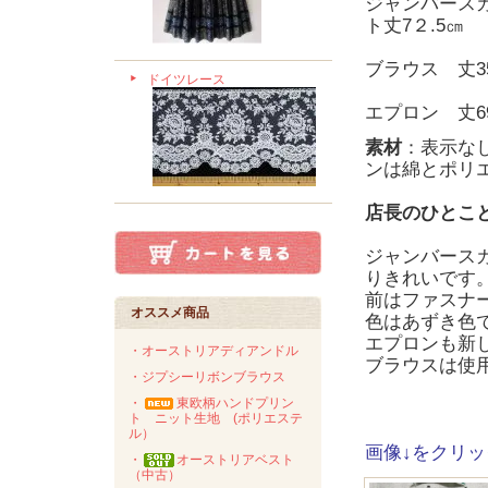
ジャンバースカ
ト丈7２.5㎝
ブラウス 丈3
ドイツレース
エプロン 丈6
素材
：表示な
ンは綿とポリ
店長のひとこ
ジャンバース
りきれいです
前はファスナ
オススメ商品
色はあずき色
エプロンも新
・オーストリアディアンドル
ブラウスは使
・ジプシーリボンブラウス
・
東欧柄ハンドプリン
ト ニット生地 (ポリエステ
ル）
画像↓をクリ
・
オーストリアベスト
（中古）