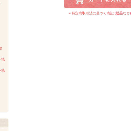
ト
» 特定商取引法に基づく表記 (返品など)
ト
地
ー地
ー地