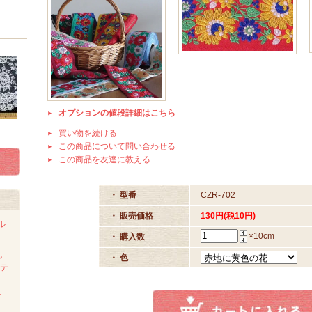
オプションの値段詳細はこちら
買い物を続ける
この商品について問い合わせる
この商品を友達に教える
・ 型番
CZR-702
・ 販売価格
130円(税10円)
ル
×10cm
・ 購入数
ン
・ 色
ステ
ト