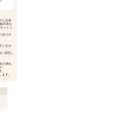
スに出会
民族衣装な
にネットシ
ー語でチ
ボンをお
)に没頭し
。
送が遅れ
が
す。
します。