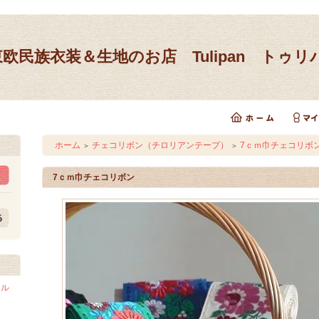
東欧民族衣装＆生地のお店 Tulipan トゥリ
ホーム
チェコリボン（チロリアンテープ）
7ｃｍ巾チェコリボ
＞
＞
7ｃｍ巾チェコリボン
ドル