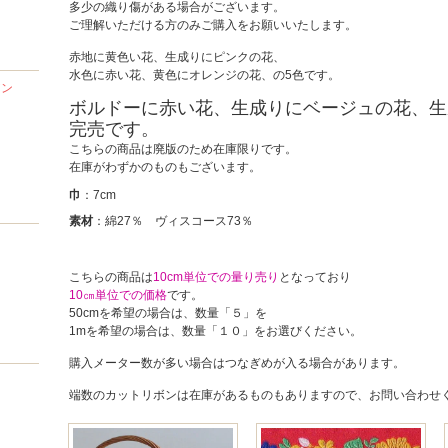
多少の織り傷がある場合がございます。
ご理解いただける方のみご購入をお願いいたします。
赤地に黄色い花、生成りにピンクの花、
水色に赤い花、黄色にオレンジの花、の5色です。
アン
ボルドーに赤い花、生成りにベージュの花、生
完売です。
こちらの商品は廃版のため在庫限りです。
在庫がわずかのものもございます。
巾
：7cm
素材
：綿27％ ヴィスコース73％
こちらの商品は
10cm単位での量り売り
となっており
10㎝単位での価格
です。
50cmを希望の場合は、数量「５」を
1mを希望の場合は、数量「１０」をお選びください。
購入メーター数が多い場合はつなぎめが入る場合があります。
端数のカットリボンは在庫があるものもありますので、お問い合わせ