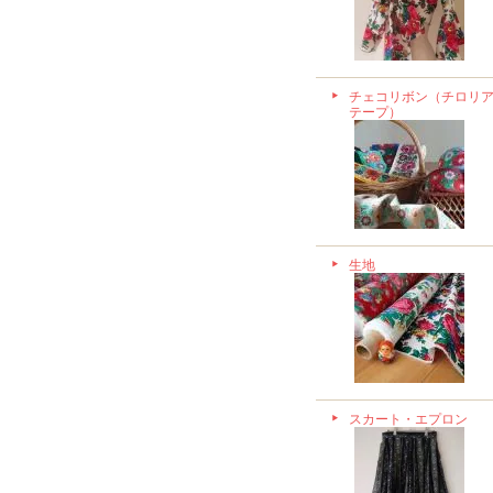
チェコリボン（チロリ
テープ）
生地
スカート・エプロン