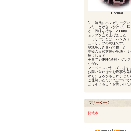
Harumi
学生時代にハンガリーダン
ったことがきっかけで、 
どに興味を持ち、2000年
ョップを立ち上げました。
トゥリパンとは、ハンガリ
ューリップの意味です。
現地を歩き回って探した
本物の民族衣装や生地・リ
届けします。
子育てや趣味(洋裁・ダンス
ながら
マイペースでやっています
お問い合わせのお返事や発
がちになるかもしれません
ご理解いただければ幸いで
どうぞよろしくお願いいた
フリーページ
掲載本